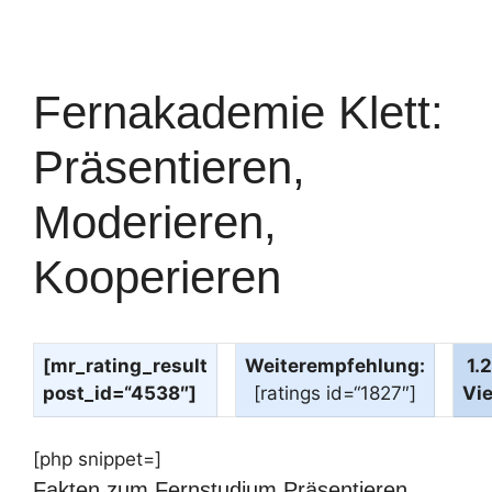
Fernakademie Klett:
Präsentieren,
Moderieren,
Kooperieren
[mr_rating_result
Weiterempfehlung:
1.
post_id=“4538″]
[ratings id=“1827″]
Vi
[php snippet=]
Fakten zum Fernstudium Präsentieren,