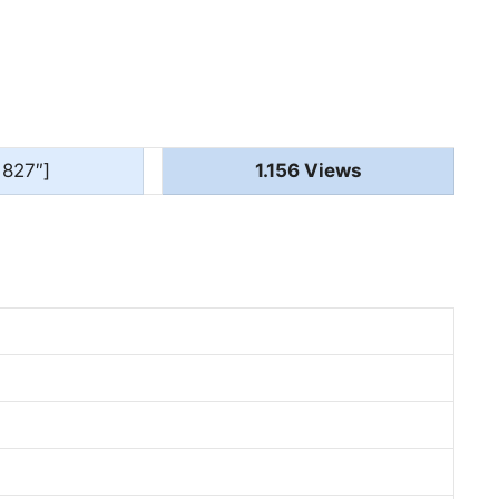
1827″]
1.156 Views