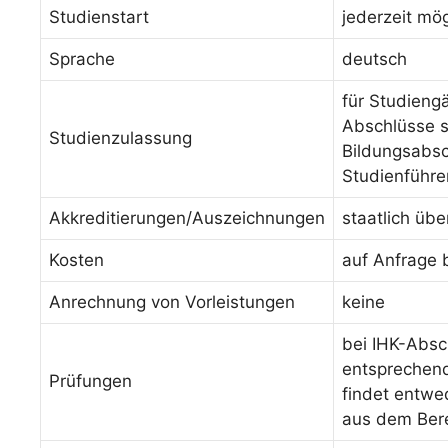
Studienstart
jederzeit mög
Sprache
deutsch
für Studieng
Abschlüsse s
Studienzulassung
Bildungsabsc
Studienführe
Akkreditierungen/Auszeichnungen
staatlich üb
Kosten
auf Anfrage 
Anrechnung von Vorleistungen
keine
bei IHK-Absc
entsprechende
Prüfungen
findet entwed
aus dem Bere