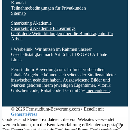
Kontakt
Teilnahmebedingungen für Privatkunden
Sitemap
Smarketing Akademie
Smarketing Akademie E-Learnings
Geförderte Weiterbildungen über die Bundesagentur für
Arbeit
¹ Werbelink. Wir nutzen im Rahmen unserer
Geschäftstätigkeit nach Art. 6 lit. f DSGVO Affiliate-
Links.
Fernstudium-Bewertung.com. Irrtümer vorbehalten.
Inhalte/Angebote können sich seitens der Studienanbieter
inzwischen geändert haben. Ausgewiesene Bilder und
Marken gehören ihrem jeweiligen Eigentümer. Vitori®
Gutscheincode, Rabattcode TG5 mit 5%
hier einlösen
.
© 2026 Fernstudium-Bewertung.com
• Erstellt mit
GeneratePress
Cookies sind kleine Textdateien, die von Websites verwendet
werden können, um die Benutzererfahrung effizienter zu gestalten.
Das Gesetz besagt, dass wir Cookies auf Ihrem Gerät speichern