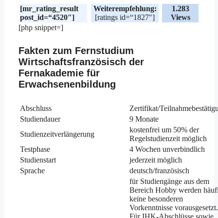
[mr_rating_result
Weiterempfehlung:
1.283
post_id=“4520″]
[ratings id=“1827″]
Views
[php snippet=]
Fakten zum Fernstudium
Wirtschaftsfranzösisch der
Fernakademie für
Erwachsenenbildung
Abschluss
Zertifikat/Teilnahmebestätig
Studiendauer
9 Monate
kostenfrei um 50% der
Studienzeitverlängerung
Regelstudienzeit möglich
Testphase
4 Wochen unverbindlich
Studienstart
jederzeit möglich
Sprache
deutsch/französisch
für Studiengänge aus dem
Bereich Hobby werden häuf
keine besonderen
Vorkenntnisse vorausgesetzt.
Für IHK-Abschlüsse sowie