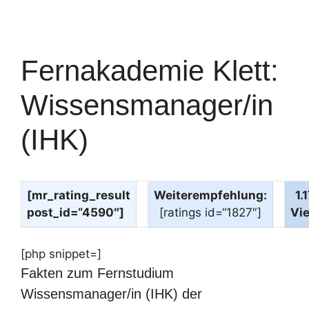
Fernakademie Klett:
Wissensmanager/in
(IHK)
[mr_rating_result
Weiterempfehlung:
1.
post_id=“4590″]
[ratings id=“1827″]
Vi
[php snippet=]
Fakten zum Fernstudium
Wissensmanager/in (IHK) der