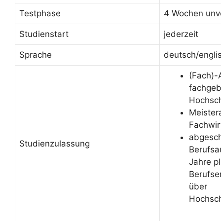
Testphase
4 Wochen unve
Studienstart
jederzeit
Sprache
deutsch/engli
(Fach)-
fachge
Hochsch
Meister
Fachwir
abgesc
Studienzulassung
Berufsa
Jahre p
Berufse
über
Hochsch