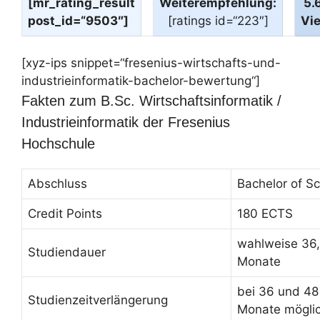
[mr_rating_result
Weiterempfehlung:
5.
post_id=“9503″]
[ratings id=“223″]
Vi
[xyz-ips snippet=“fresenius-wirtschafts-und-
industrieinformatik-bachelor-bewertung“]
Fakten zum B.Sc. Wirtschaftsinformatik /
Industrieinformatik der Fresenius
Hochschule
Abschluss
Bachelor of Sc
Credit Points
180 ECTS
wahlweise 36,
Studiendauer
Monate
bei 36 und 48
Studienzeitverlängerung
Monate mögli