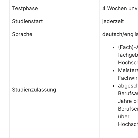
Testphase
4 Wochen unve
Studienstart
jederzeit
Sprache
deutsch/engli
(Fach)-
fachge
Hochsch
Meister
Fachwir
abgesc
Studienzulassung
Berufsa
Jahre p
Berufse
über
Hochsch