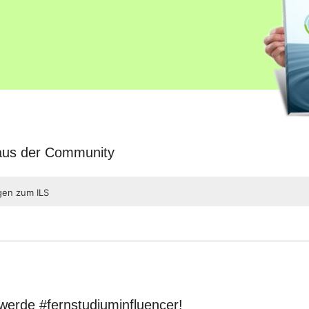
 aus der Community
gen zum ILS
werde #fernstudiuminfluencer!