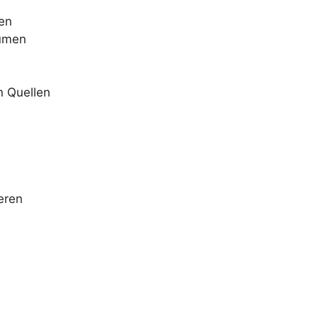
en
äumen
n Quellen
eren