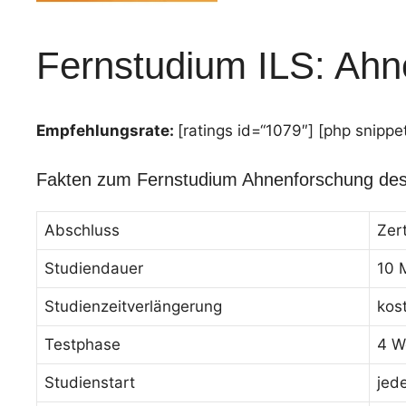
Fernstudium ILS: Ahn
Empfehlungsrate:
[ratings id=“1079″] [php snippe
Fakten zum Fernstudium Ahnenforschung des
Abschluss
Zer
Studiendauer
10 
Studienzeitverlängerung
kos
Testphase
4 W
Studienstart
jed