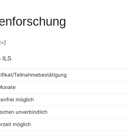
enforschung
t=]
 ILS
tifikat/Teilnahmebestätigung
Monate
tenfrei möglich
ochen unverbindlich
erzeit möglich