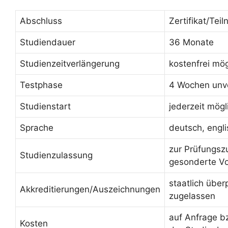
Abschluss
Zertifikat/Te
Studiendauer
36 Monate
Studienzeitverlängerung
kostenfrei mög
Testphase
4 Wochen unve
Studienstart
jederzeit mögl
Sprache
deutsch, engl
zur Prüfungsz
Studienzulassung
gesonderte V
staatlich über
Akkreditierungen/Auszeichnungen
zugelassen
auf Anfrage b
Kosten