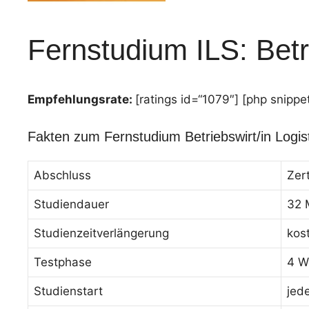
Fernstudium ILS: Betri
Empfehlungsrate:
[ratings id=“1079″] [php snippe
Fakten zum Fernstudium Betriebswirt/in Logis
Abschluss
Zer
Studiendauer
32 
Studienzeitverlängerung
kos
Testphase
4 W
Studienstart
jed