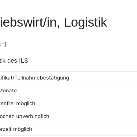
ebswirt/in, Logistik
t=]
tik des ILS
tifikat/Teilnahmebestätigung
Monate
tenfrei möglich
ochen unverbindlich
erzeit möglich