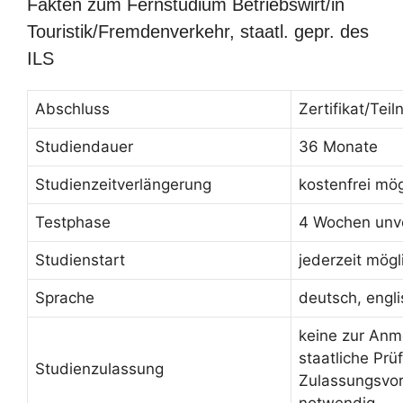
Fakten zum Fernstudium Betriebswirt/in
Touristik/Fremdenverkehr, staatl. gepr. des
ILS
Abschluss
Zertifikat/Te
Studiendauer
36 Monate
Studienzeitverlängerung
kostenfrei mög
Testphase
4 Wochen unve
Studienstart
jederzeit mögl
Sprache
deutsch, engl
keine zur Anm
staatliche Prü
Studienzulassung
Zulassungsvo
notwendig