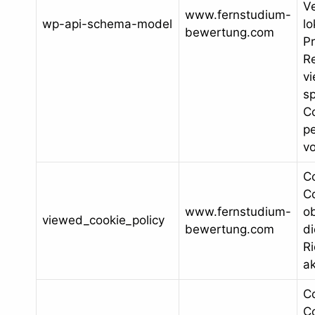
V
www.fernstudium-
wp-api-schema-model
lo
bewertung.com
P
R
vi
sp
C
p
vo
C
Co
www.fernstudium-
o
viewed_cookie_policy
bewertung.com
di
Ri
ak
C
Co