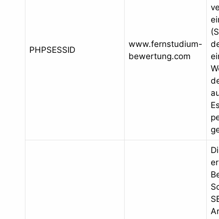
v
ei
(S
www.fernstudium-
de
PHPSESSID
bewertung.com
e
W
d
au
E
p
ge
D
er
Be
S
S
Ar