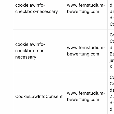
cookielawinfo-
www.fernstudium-
d
checkbox-necessary
bewertung.com
d
de
C
C
Co
cookielawinfo-
www.fernstudium-
d
checkbox-non-
bewertung.com
B
necessary
je
Ka
C
Co
d
www.fernstudium-
CookieLawInfoConsent
Z
bewertung.com
de
d