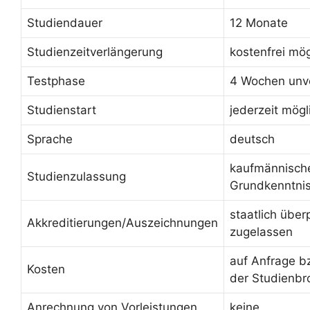
Studiendauer
12 Monate
Studienzeitverlängerung
kostenfrei mög
Testphase
4 Wochen unve
Studienstart
jederzeit mögl
Sprache
deutsch
kaufmännisch
Studienzulassung
Grundkenntni
staatlich über
Akkreditierungen/Auszeichnungen
zugelassen
auf Anfrage b
Kosten
der Studienbr
Anrechnung von Vorleistungen
keine