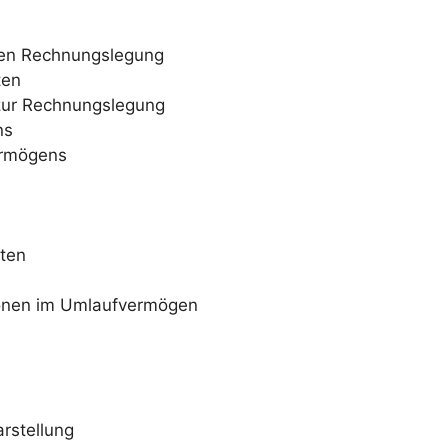
alen Rechnungslegung
ten
zur Rechnungslegung
ns
ermögens
ten
ionen im Umlaufvermögen
arstellung