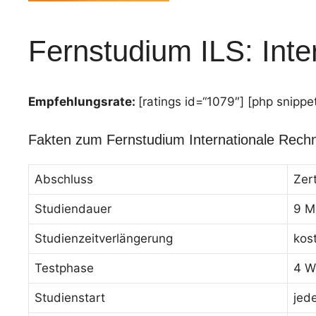
Fernstudium ILS: Int
Empfehlungsrate:
[ratings id=“1079″] [php snippe
Fakten zum Fernstudium Internationale Rech
Abschluss
Zer
Studiendauer
9 M
Studienzeitverlängerung
kos
Testphase
4 W
Studienstart
jed