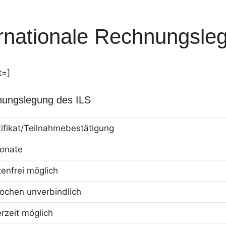
ernationale Rechnungsle
t=]
nungslegung des ILS
tifikat/Teilnahmebestätigung
onate
tenfrei möglich
ochen unverbindlich
erzeit möglich