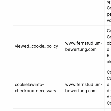
sp
C
p
vo
C
Co
www.fernstudium-
o
viewed_cookie_policy
bewertung.com
di
Ri
ak
C
Co
cookielawinfo-
www.fernstudium-
d
checkbox-necessary
bewertung.com
d
de
C