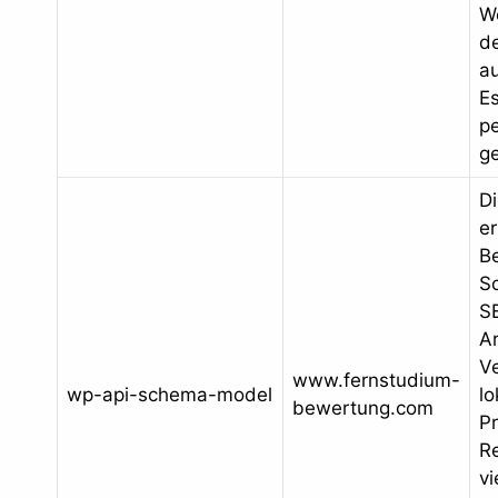
W
d
au
E
p
ge
D
er
Be
S
S
Ar
V
www.fernstudium-
wp-api-schema-model
lo
bewertung.com
P
R
vi