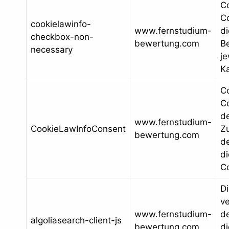
C
Co
cookielawinfo-
www.fernstudium-
d
checkbox-non-
bewertung.com
B
necessary
je
Ka
C
Co
d
www.fernstudium-
CookieLawInfoConsent
Z
bewertung.com
de
d
C
Di
v
www.fernstudium-
de
algoliasearch-client-js
bewertung.com
di