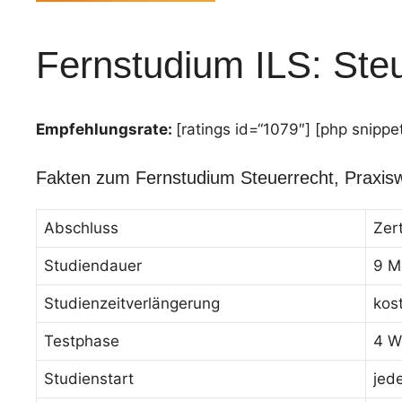
Fernstudium ILS: Steu
Empfehlungsrate:
[ratings id=“1079″] [php snippe
Fakten zum Fernstudium Steuerrecht, Praxis
Abschluss
Zer
Studiendauer
9 M
Studienzeitverlängerung
kos
Testphase
4 W
Studienstart
jed