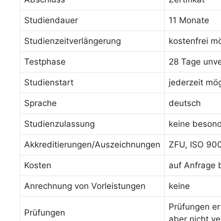
Studiendauer
11 Monate
Studienzeitverlängerung
kostenfrei m
Testphase
28 Tage unve
Studienstart
jederzeit mög
Sprache
deutsch
Studienzulassung
keine beson
Akkreditierungen/Auszeichnungen
ZFU, ISO 90
Kosten
auf Anfrage 
Anrechnung von Vorleistungen
keine
Prüfungen er
Prüfungen
aber nicht ve