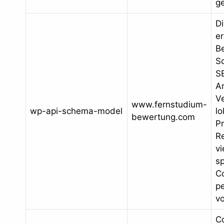
ge
D
er
Be
S
S
Ar
V
www.fernstudium-
wp-api-schema-model
lo
bewertung.com
P
R
vi
sp
C
p
vo
C