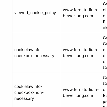
Co
www.fernstudium-
o
viewed_cookie_policy
bewertung.com
di
Ri
ak
C
Co
cookielawinfo-
www.fernstudium-
d
checkbox-necessary
bewertung.com
d
de
C
C
Co
cookielawinfo-
www.fernstudium-
d
checkbox-non-
bewertung.com
B
necessary
je