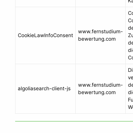
Ka
C
Co
d
www.fernstudium-
CookieLawInfoConsent
Z
bewertung.com
de
d
C
Di
v
www.fernstudium-
de
algoliasearch-client-js
bewertung.com
di
Fu
W