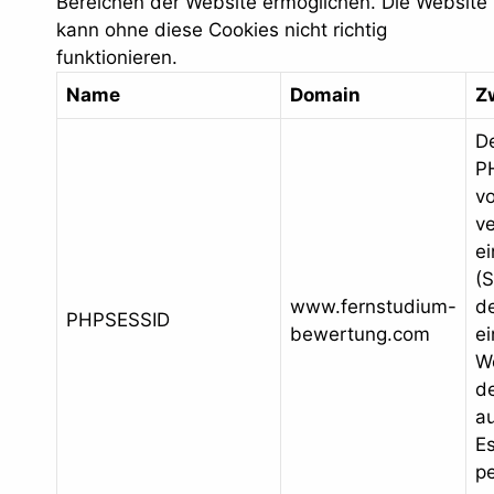
Bereichen der Website ermöglichen. Die Website
kann ohne diese Cookies nicht richtig
funktionieren.
Name
Domain
Z
D
P
v
v
ei
(S
www.fernstudium-
de
PHPSESSID
bewertung.com
e
W
d
au
E
p