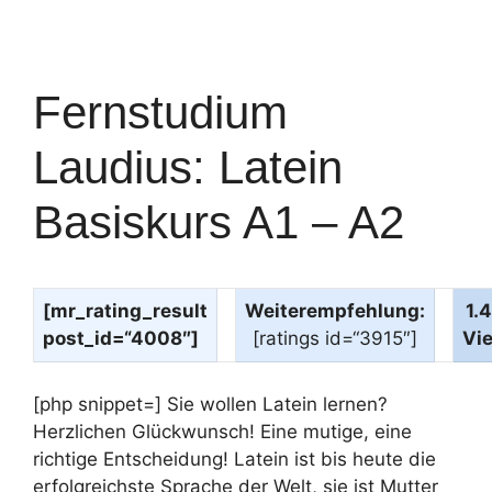
Fernstudium
Laudius: Latein
Basiskurs A1 – A2
[mr_rating_result
Weiterempfehlung:
1.
post_id=“4008″]
[ratings id=“3915″]
Vi
[php snippet=] Sie wollen Latein lernen?
Herzlichen Glückwunsch! Eine mutige, eine
richtige Entscheidung! Latein ist bis heute die
erfolgreichste Sprache der Welt, sie ist Mutter