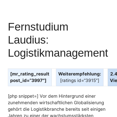
Fernstudium
Laudius:
Logistikmanagement
[mr_rating_result
Weiterempfehlung:
2.
post_id=“3997″]
[ratings id=“3915″]
Vi
[php snippet=] Vor dem Hintergrund einer
zunehmenden wirtschaftlichen Globalisierung
gehört die Logistikbranche bereits seit einigen
Jahren zu einer der wachstumsstärksten