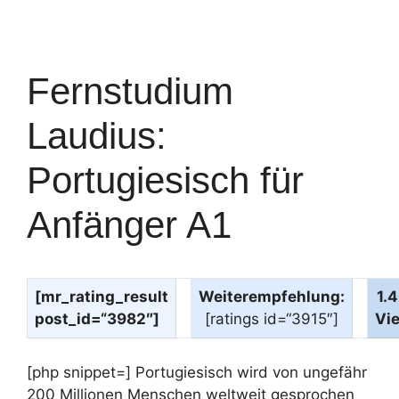
Fernstudium
Laudius:
Portugiesisch für
Anfänger A1
[mr_rating_result
Weiterempfehlung:
1.
post_id=“3982″]
[ratings id=“3915″]
Vi
[php snippet=] Portugiesisch wird von ungefähr
200 Millionen Menschen weltweit gesprochen