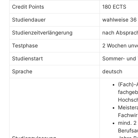
Credit Points
180 ECTS
Studiendauer
wahlweise 36
Studienzeitverlängerung
nach Absprac
Testphase
2 Wochen unve
Studienstart
Sommer- und 
Sprache
deutsch
(Fach)-
fachge
Hochsch
Meister
Fachwir
mind. 2
Berufsa