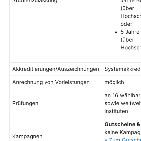
Studienzulassung
Jahre B
(über
Hochsch
oder
5 Jahre
(über
Hochsch
Akkreditierungen/Auszeichnungen
Systemakkredi
Anrechnung von Vorleistungen
möglich
an 16 wählbar
Prüfungen
sowie weltwei
Instituten
Gutscheine &
keine Kampag
Kampagnen
» Zum Gutsch