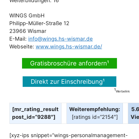
Weiterbildungen: 16
WINGS GmbH
Philipp-Müller-Straße 12
23966 Wismar
E-Mail:
info@wings.hs-wismar.de
Webseite:
www.wings.hs-wismar.de/
Gratisbroschüre anfordern¹
Direkt zur Einschreibung¹
¹
Werbelink
[mr_rating_result
Weiterempfehlung:
5.
post_id=“9288″]
[ratings id=“2154″]
Vi
[xyz-ips snippet=“wings-personalmanagement-