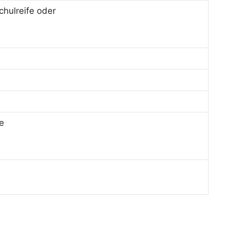
hulreife oder
e