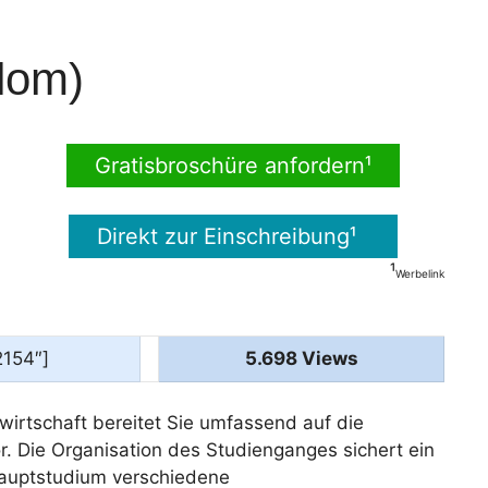
lom)
Gratisbroschüre anfordern¹
Direkt zur Einschreibung¹
¹
Werbelink
2154″]
5.698 Views
irtschaft bereitet Sie umfassend auf die
 Die Organisation des Studienganges sichert ein
Hauptstudium verschiedene