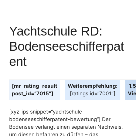
Yachtschule RD:
Bodenseeschifferpat
ent
[mr_rating_result
Weiterempfehlung:
1.
post_id=“7015″]
[ratings id=“7001″]
Vi
[xyz-ips snippet=“yachtschule-
bodenseeschifferpatent-bewertung“] Der
Bodensee verlangt einen separaten Nachweis,
um diesen befahren zu dürfen – das