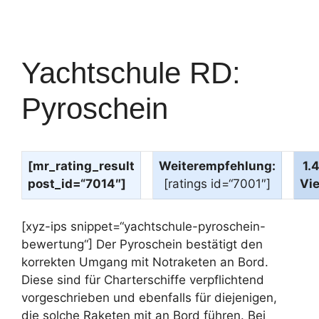
Yachtschule RD:
Pyroschein
[mr_rating_result
Weiterempfehlung:
1.
post_id=“7014″]
[ratings id=“7001″]
Vi
[xyz-ips snippet=“yachtschule-pyroschein-
bewertung“] Der Pyroschein bestätigt den
korrekten Umgang mit Notraketen an Bord.
Diese sind für Charterschiffe verpflichtend
vorgeschrieben und ebenfalls für diejenigen,
die solche Raketen mit an Bord führen. Bei