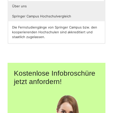
Über uns
Springer Campus Hochschulvergleich
Die Fernstudiengänge von Springer Campus bzw. den
kooperierenden Hochschulen sind akkreditiert und
staatlich zugelassen.
Springer bzw. Springer Campus ist Teil der
[caldera_form id=“CF5a04169ddfc60″]
Verlagsgruppe Springer Nature. Der Verlag ist weltweit
führend im Bereich Forschungs-, Bildungs- und
Fachliteratur und verfügt über eine breite Palette an
bekannten Marken.
Kostenlose Infobroschüre
jetzt anfordern!