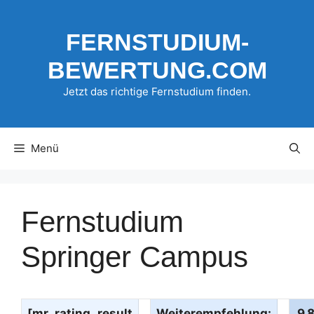
Zum
Inhalt
FERNSTUDIUM-
springen
BEWERTUNG.COM
Jetzt das richtige Fernstudium finden.
Menü
Fernstudium
Springer Campus
[mr_rating_result
Weiterempfehlung:
9.