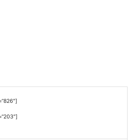
=“826″]
=“203″]