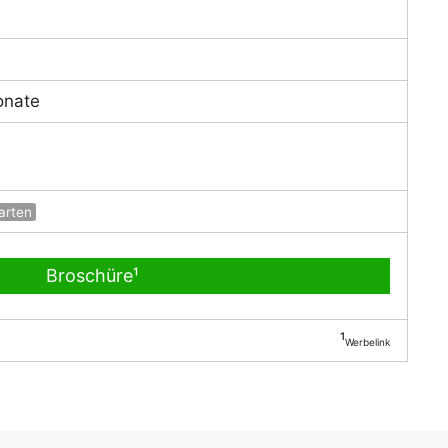
onate
arten
Broschüre¹
¹
Werbelink