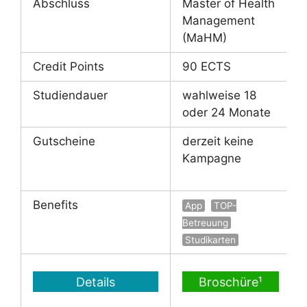
Abschluss
Master of Health
Management
(MaHM)
Credit Points
90 ECTS
Studiendauer
wahlweise 18
oder 24 Monate
Gutscheine
derzeit keine
Kampagne
Benefits
App
TOP-
Betreuung
Studikarten
Details
Broschüre¹