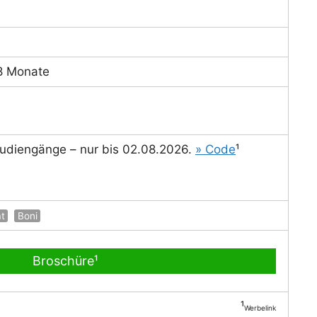
)
8 Monate
Studiengänge – nur bis 02.08.2026.
» Code
¹
at
Boni
Broschüre¹
¹
Werbelink