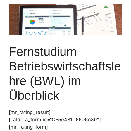
Fernstudium
Betriebswirtschaftsle
hre (BWL) im
Überblick
[mr_rating_result]
[caldera_form id=“CF5e481d5506c39″]
[mr_rating_form]