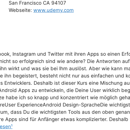
San Francisco CA 94107
Webseite:
www.udemy.com
book, Instagram und Twitter mit ihren Apps so einen Erf
icht so erfolgreich sind wie andere? Die Antworten auf 
hn wirkt und was sie bei Ihm auslöst. Aber wie kann man
ie ihn begeistert, besteht nicht nur aus einfachen und
s Entwicklers. Deshalb ist dieser Kurs eine Mischung
droid Apps zu entwickeln, die Deine User wirklich bege
 habe ich so knapp und konzentriert wie möglich gehalt
User ExperienceAndroid Design-SpracheDie wichtigsten 
rum, dass Du die wichtigsten Tools aus den oben gena
here Apps sind für Anfänger etwas komplizierter. Deshal
lesen¹