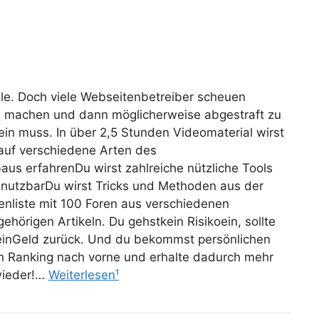
gle. Doch viele Webseitenbetreiber scheuen
zu machen und dann möglicherweise abgestraft zu
ein muss. In über 2,5 Stunden Videomaterial wirst
 auf verschiedene Arten des
us erfahrenDu wirst zahlreiche nützliche Tools
nutzbarDu wirst Tricks und Methoden aus der
enliste mit 100 Foren aus verschiedenen
hörigen Artikeln. Du gehstkein Risikoein, sollte
 DeinGeld zurück. Und du bekommst persönlichen
ein Ranking nach vorne und erhalte dadurch mehr
wieder!…
Weiterlesen¹