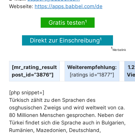
Webseite:
https://apps.babbel.com/de
Gratis testen¹
Direkt zur Einschreibung¹
¹
Werbelink
[mr_rating_result
Weiterempfehlung:
1.
post_id=“3876″]
[ratings id=“1877″]
Vi
[php snippet=]
Türkisch zählt zu den Sprachen des
osghusischen Zweigs und wird weltweit von ca.
80 Millionen Menschen gesprochen. Neben der
Türkei findet sich die Sprache auch in Bulgarien,
Rumänien, Mazedonien, Deutschland,