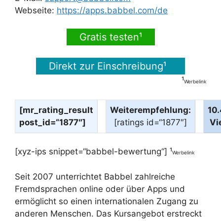
Webseite:
https://apps.babbel.com/de
Gratis testen¹
Direkt zur Einschreibung¹
¹
Werbelink
[mr_rating_result
Weiterempfehlung:
10
post_id=“1877″]
[ratings id=“1877″]
Vi
[xyz-ips snippet=“babbel-bewertung“] ¹
Werbelink
Seit 2007 unterrichtet Babbel zahlreiche
Fremdsprachen online oder über Apps und
ermöglicht so einen internationalen Zugang zu
anderen Menschen. Das Kursangebot erstreckt