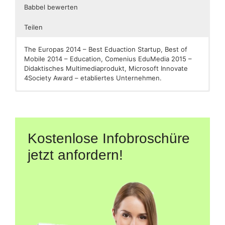
Babbel bewerten
Teilen
The Europas 2014 – Best Eduaction Startup, Best of
Mobile 2014 – Education, Comenius EduMedia 2015 –
Didaktisches Multimediaprodukt, Microsoft Innovate
4Society Award – etabliertes Unternehmen.
[caldera_form id=“CF5778b465bbe68″]
[shariff]
Kostenlose Infobroschüre
jetzt anfordern!