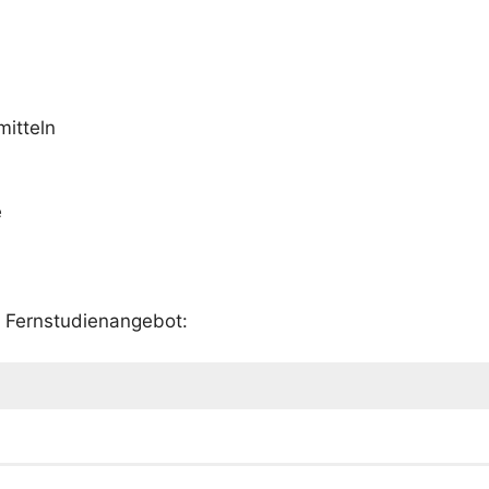
mitteln
e
m Fernstudienangebot: