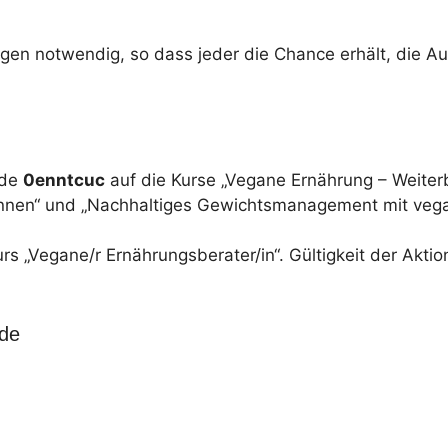
en notwendig, so dass jeder die Chance erhält, die A
ode
0enntcuc
auf die Kurse „Vegane Ernährung – Weiterb
r/innen“ und „Nachhaltiges Gewichtsmanagement mit veg
rs „Vegane/r Ernährungsberater/in“. Gültigkeit der Akti
nde