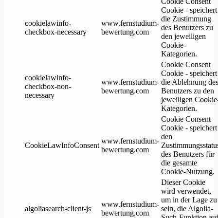
Cookie Consent
Cookie - speichert
die Zustimmung
cookielawinfo-
www.fernstudium-
des Benutzers zu
checkbox-necessary
bewertung.com
den jeweiligen
Cookie-
Kategorien.
Cookie Consent
Cookie - speichert
cookielawinfo-
www.fernstudium-
die Ablehnung de
checkbox-non-
bewertung.com
Benutzers zu den
necessary
jeweiligen Cookie
Kategorien.
Cookie Consent
Cookie - speichert
den
www.fernstudium-
CookieLawInfoConsent
Zustimmungsstatu
bewertung.com
des Benutzers für
die gesamte
Cookie-Nutzung.
Dieser Cookie
wird verwendet,
um in der Lage zu
www.fernstudium-
algoliasearch-client-js
sein, die Algolia-
bewertung.com
Such-Funktion au