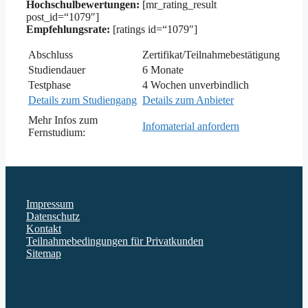
Hochschulbewertungen:
[mr_rating_result
post_id=“1079″]
Empfehlungsrate:
[ratings id=“1079″]
Abschluss
Zertifikat/Teilnahmebestätigung
Studiendauer
6 Monate
Testphase
4 Wochen unverbindlich
Details zum Studiengang
Details zum Anbieter
Mehr Infos zum
Infomaterial anfordern
Fernstudium:
Impressum
Datenschutz
Kontakt
Teilnahmebedingungen für Privatkunden
Sitemap