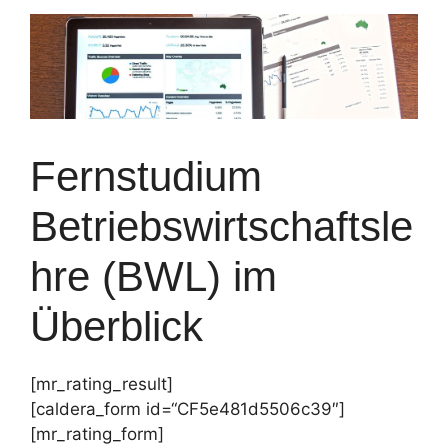
Fernstudium
Betriebswirtschaftsle
hre (BWL) im
Überblick
[mr_rating_result]
[caldera_form id=“CF5e481d5506c39″]
[mr_rating_form]