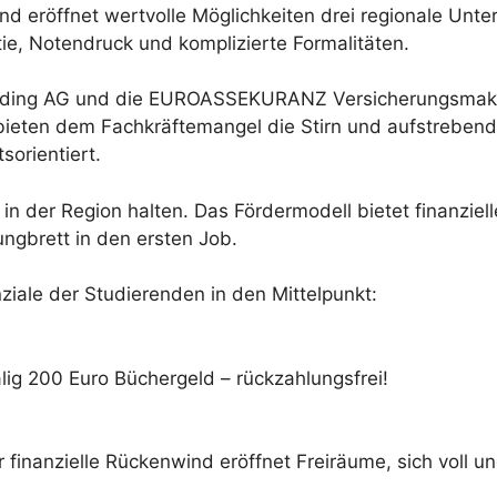
und eröffnet wertvolle Möglichkeiten drei regionale Unt
e, Notendruck und komplizierte Formalitäten.
lding AG und die EUROASSEKURANZ Versicherungsmakler
eten dem Fachkräftemangel die Stirn und aufstrebende
sorientiert.
e in der Region halten. Das Fördermodell bietet finanzie
ungbrett in den ersten Job.
iale der Studierenden in den Mittelpunkt:
lig 200 Euro Büchergeld – rückzahlungsfrei!
inanzielle Rückenwind eröffnet Freiräume, sich voll u